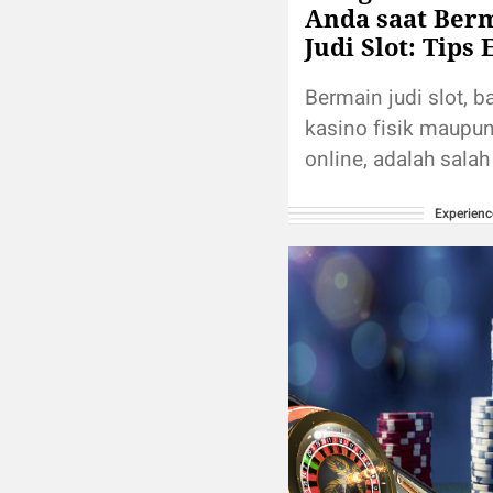
Anda saat Ber
Judi Slot: Tips 
Bermain judi slot, ba
kasino fisik maupu
online, adalah salah
kegiatan yang men
Experienc
dengan potensi ke
yang menggiurkan.
kesenangan adalah t