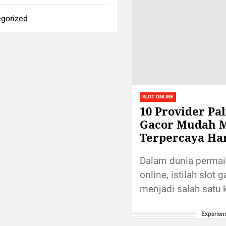
gorized
SLOT ONLINE
10 Provider Pal
Gacor Mudah 
Terpercaya Har
Dalam dunia permai
online, istilah slot 
menjadi salah satu 
dicari dan diidolaka
Experien
pecinta judi online.