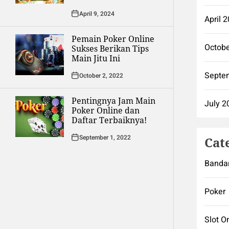
April 9, 2024
April 
Pemain Poker Online
Octobe
Sukses Berikan Tips
Main Jitu Ini
Septe
October 2, 2022
Pentingnya Jam Main
July 2
Poker Online dan
Daftar Terbaiknya!
September 1, 2022
Cat
Banda
Poker
Slot O