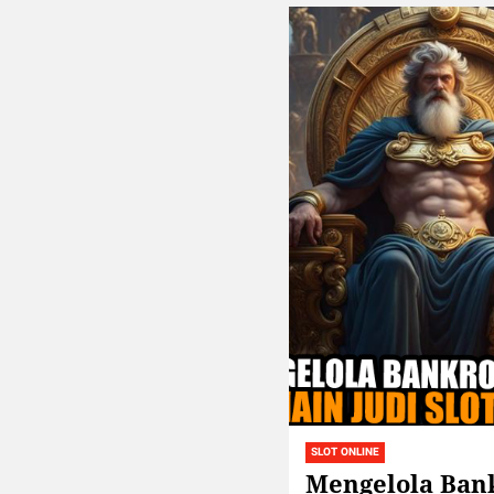
merupakan sebutan 
SLOT ONLINE
Mengelola Bank