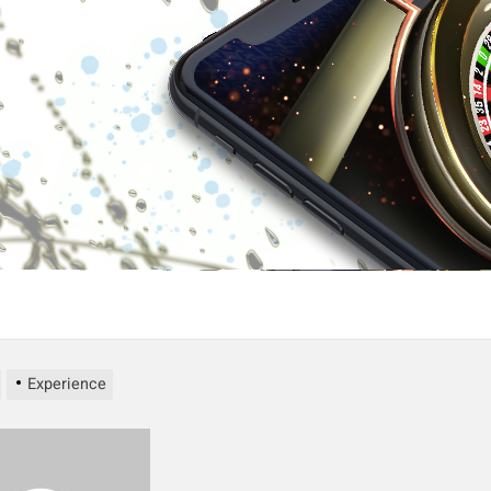
Experience