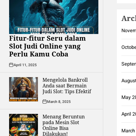
Arc
Novem
Fitur-fitur Seru dalam
Slot Judi Online yang
Octobe
Perlu Kamu Coba
Septe
April 11, 2025
Mengelola Bankroll
Augus
Anda saat Bermain
Judi Slot: Tips Efektif
May 2
March 8, 2025
April 
Menang Beruntun
pada Mesin Slot
Online Bisa
March
Dilakukan!