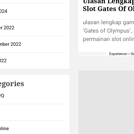
Ulasan Lengka
Slot Gates Of 
2024
ulasan lengkap gam
r 2022
‘Gates of Olympus’, 
permainan slot onli
mber 2022
paling populer dari
Experience
S
Play: Tentang Gam
022
Gates of Olympus De
egories
rQ
nline