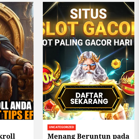
kepada...
perangkat lunak, permainan
slot...
UNCATEGORIZED
roll
Menang Beruntun pada