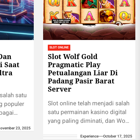
SLOT ONLINE
Dan
Slot Wolf Gold
 Saat
Pragmatic Play
ltra
Petualangan Liar Di
Padang Pasir Barat
Server
salah satu
Slot online telah menjadi salah
ng populer
satu permainan kasino digital
rbagai
yang paling diminati, dan Wolf
lomba
ovember 23, 2025
Gold dari Pragmatic Play
ainan
Experience
October 17, 2025
adalah salah satu slot video
alah