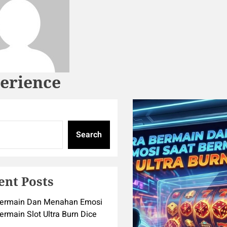
erience
Search
ent Posts
Bermain Dan Menahan Emosi
ermain Slot Ultra Burn Dice