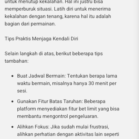
untuk menutup kekalahan. Hal ini justru bisa
memperburuk situasi. Latih diri untuk menerima
kekalahan dengan tenang, karena hal itu adalah
bagian dari permainan.
Tips Praktis Menjaga Kendali Diri
Selain langkah di atas, berikut beberapa tips
tambahan:
Buat Jadwal Bermain: Tentukan berapa lama
waktu bermain, misalnya hanya 30 menit per
sesi.
Gunakan Fitur Batas Taruhan: Beberapa
platform menyediakan fitur bet limit yang bisa
membantu mengontrol pengeluaran.
Alihkan Fokus: Jika sudah mulai frustrasi,
alihkan perhatian dengan aktivitas lain seperti