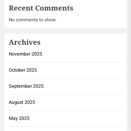
Recent Comments
No comments to show.
Archives
November 2025
October 2025
September 2025
August 2025
May 2025