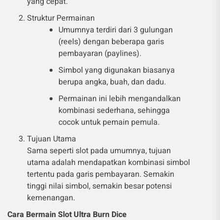
yang cepat.
Struktur Permainan
Umumnya terdiri dari 3 gulungan
(reels) dengan beberapa garis
pembayaran (paylines).
Simbol yang digunakan biasanya
berupa angka, buah, dan dadu.
Permainan ini lebih mengandalkan
kombinasi sederhana, sehingga
cocok untuk pemain pemula.
Tujuan Utama
Sama seperti slot pada umumnya, tujuan
utama adalah mendapatkan kombinasi simbol
tertentu pada garis pembayaran. Semakin
tinggi nilai simbol, semakin besar potensi
kemenangan.
Cara Bermain Slot Ultra Burn Dice