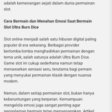
adalah kemenangan sejati dalam dunia permainan
slot.
Cara Bermain dan Menahan Emosi Saat Bermain
Slot Ultra Burn Dice
Slot online menjadi salah satu hiburan digital paling
populer di era sekarang. Berbagai provider
berlomba-lomba menghadirkan permainan dengan
tema unik, salah satunya adalah Ultra Burn Dice.
Game slot ini cukup sederhana namun tetap
menawarkan sensasi seru, terutama bagi pemain
yang menyukai permainan klasik dengan nuansa
modern.
Namun, dalam setiap permainan slot, bukan hanya
keberuntungan yang berperan. Kemampuan
mengelola emosi juga sangat penting agar
pengalaman bermain tetap menyenangkan. Artikel