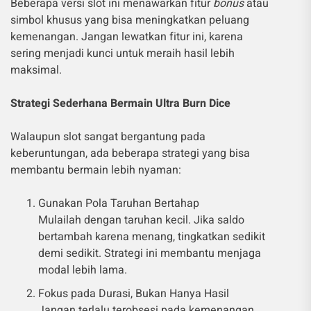
Beberapa versi slot ini menawarkan fitur
bonus
atau
simbol khusus yang bisa meningkatkan peluang
kemenangan. Jangan lewatkan fitur ini, karena
sering menjadi kunci untuk meraih hasil lebih
maksimal.
Strategi Sederhana Bermain Ultra Burn Dice
Walaupun slot sangat bergantung pada
keberuntungan, ada beberapa strategi yang bisa
membantu bermain lebih nyaman:
Gunakan Pola Taruhan Bertahap
Mulailah dengan taruhan kecil. Jika saldo
bertambah karena menang, tingkatkan sedikit
demi sedikit. Strategi ini membantu menjaga
modal lebih lama.
Fokus pada Durasi, Bukan Hanya Hasil
Jangan terlalu terobsesi pada kemenangan