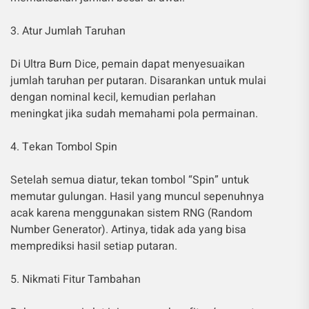
3. Atur Jumlah Taruhan
Di Ultra Burn Dice, pemain dapat menyesuaikan
jumlah taruhan per putaran. Disarankan untuk mulai
dengan nominal kecil, kemudian perlahan
meningkat jika sudah memahami pola permainan.
4. Tekan Tombol Spin
Setelah semua diatur, tekan tombol “Spin” untuk
memutar gulungan. Hasil yang muncul sepenuhnya
acak karena menggunakan sistem RNG (Random
Number Generator). Artinya, tidak ada yang bisa
memprediksi hasil setiap putaran.
5. Nikmati Fitur Tambahan