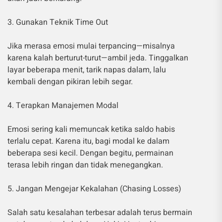
3. Gunakan Teknik Time Out
Jika merasa emosi mulai terpancing—misalnya
karena kalah berturut-turut—ambil jeda. Tinggalkan
layar beberapa menit, tarik napas dalam, lalu
kembali dengan pikiran lebih segar.
4. Terapkan Manajemen Modal
Emosi sering kali memuncak ketika saldo habis
terlalu cepat. Karena itu, bagi modal ke dalam
beberapa sesi kecil. Dengan begitu, permainan
terasa lebih ringan dan tidak menegangkan.
5. Jangan Mengejar Kekalahan (Chasing Losses)
Salah satu kesalahan terbesar adalah terus bermain