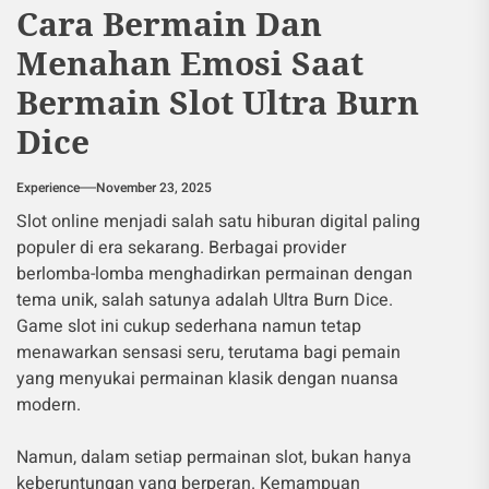
Cara Bermain Dan
Menahan Emosi Saat
Bermain Slot Ultra Burn
Dice
Experience
November 23, 2025
Slot online menjadi salah satu hiburan digital paling
populer di era sekarang. Berbagai provider
berlomba-lomba menghadirkan permainan dengan
tema unik, salah satunya adalah Ultra Burn Dice.
Game slot ini cukup sederhana namun tetap
menawarkan sensasi seru, terutama bagi pemain
yang menyukai permainan klasik dengan nuansa
modern.
Namun, dalam setiap permainan slot, bukan hanya
keberuntungan yang berperan. Kemampuan