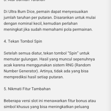
Di Ultra Burn Dice, pemain dapat menyesuaikan
jumlah taruhan per putaran. Disarankan untuk mulai
dengan nominal kecil, kemudian perlahan
meningkat jika sudah memahami pola permainan.
4. Tekan Tombol Spin
Setelah semua diatur, tekan tombol “Spin” untuk
memutar gulungan. Hasil yang muncul sepenuhnya
acak karena menggunakan sistem RNG (Random
Number Generator). Artinya, tidak ada yang bisa
memprediksi hasil setiap putaran.
5. Nikmati Fitur Tambahan
Beberapa versi slot ini menawarkan fitur bonus atau
simbol khusus yang bisa meningkatkan peluang