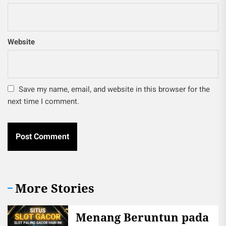
Website
Save my name, email, and website in this browser for the
next time I comment.
More Stories
Menang Beruntun pada