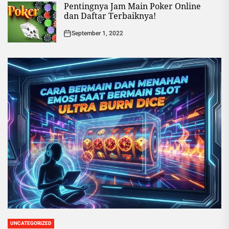
Pentingnya Jam Main Poker Online
dan Daftar Terbaiknya!
September 1, 2022
UNCATEGORIZED