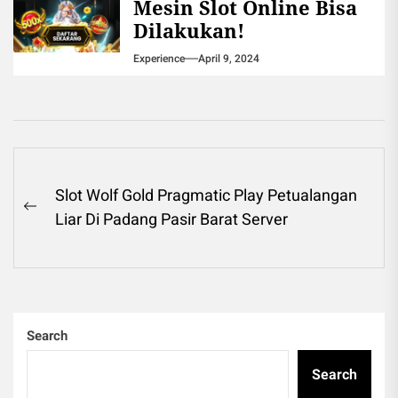
Mesin Slot Online Bisa
Dilakukan!
Experience
April 9, 2024
Post
Slot Wolf Gold Pragmatic Play Petualangan
navigation
Previous
Liar Di Padang Pasir Barat Server
post:
Search
Search