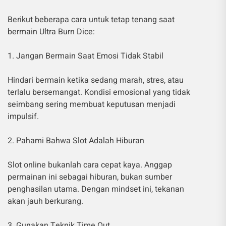
Berikut beberapa cara untuk tetap tenang saat
bermain Ultra Burn Dice:
1. Jangan Bermain Saat Emosi Tidak Stabil
Hindari bermain ketika sedang marah, stres, atau
terlalu bersemangat. Kondisi emosional yang tidak
seimbang sering membuat keputusan menjadi
impulsif.
2. Pahami Bahwa Slot Adalah Hiburan
Slot online bukanlah cara cepat kaya. Anggap
permainan ini sebagai hiburan, bukan sumber
penghasilan utama. Dengan mindset ini, tekanan
akan jauh berkurang.
3. Gunakan Teknik Time Out