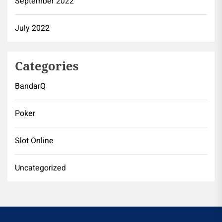
September 2022
July 2022
Categories
BandarQ
Poker
Slot Online
Uncategorized