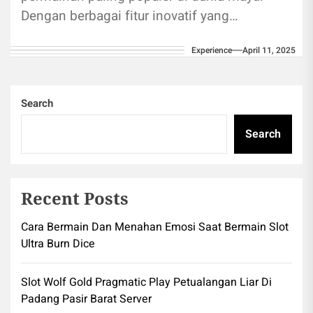
Dengan berbagai fitur inovatif yang
ditawarkan oleh penyedia perangkat lunak,
Experience
April 11, 2025
permainan slot...
Search
Search
Recent Posts
Cara Bermain Dan Menahan Emosi Saat Bermain Slot
Ultra Burn Dice
Slot Wolf Gold Pragmatic Play Petualangan Liar Di
Padang Pasir Barat Server