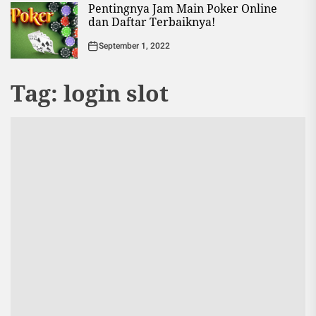
Pentingnya Jam Main Poker Online
dan Daftar Terbaiknya!
September 1, 2022
Tag:
login slot