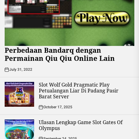
Perbedaan Bandarq dengan
Permainan Qiu Qiu Online Lain
July 31, 2022
Slot Wolf Gold Pragmatic Play
Petualangan Liar Di Padang Pasir
Barat Server
October 17, 2025
Ulasan Lengkap Game Slot Gates Of
Olympus
September 24, 2025