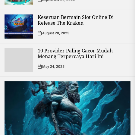
Keseruan Bermain Slot Online Di
Release The Kraken
August 28, 2025
10 Provider Paling Gacor Mudah
Menang Terpercaya Hari Ini
May 24, 2025