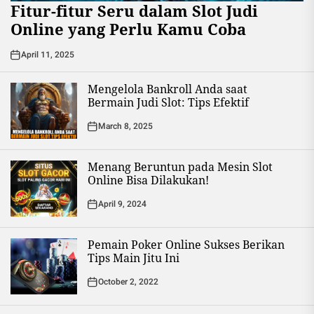
Fitur-fitur Seru dalam Slot Judi
Online yang Perlu Kamu Coba
April 11, 2025
Mengelola Bankroll Anda saat
Bermain Judi Slot: Tips Efektif
March 8, 2025
Menang Beruntun pada Mesin Slot
Online Bisa Dilakukan!
April 9, 2024
Pemain Poker Online Sukses Berikan
Tips Main Jitu Ini
October 2, 2022