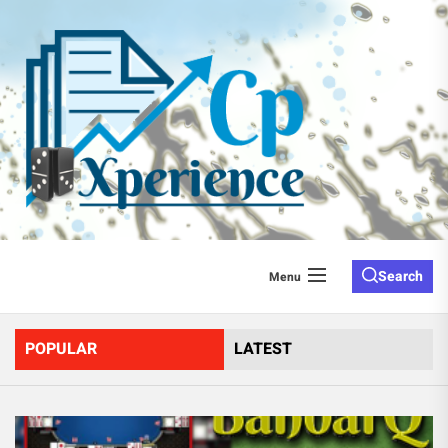
Skip
to
the
content
Search
Menu
POPULAR
LATEST