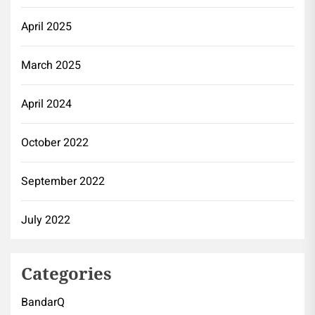
April 2025
March 2025
April 2024
October 2022
September 2022
July 2022
Categories
BandarQ