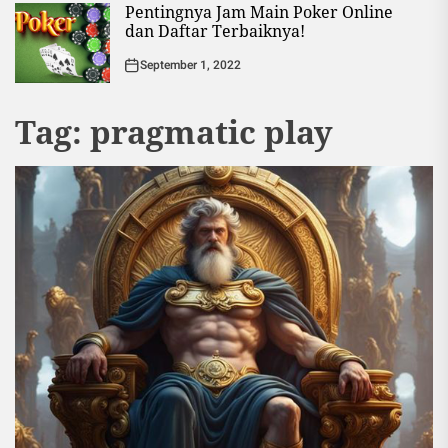
Pentingnya Jam Main Poker Online
dan Daftar Terbaiknya!
September 1, 2022
Tag:
pragmatic play