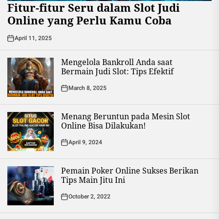
Fitur-fitur Seru dalam Slot Judi
Online yang Perlu Kamu Coba
April 11, 2025
Mengelola Bankroll Anda saat
Bermain Judi Slot: Tips Efektif
March 8, 2025
Menang Beruntun pada Mesin Slot
Online Bisa Dilakukan!
April 9, 2024
Pemain Poker Online Sukses Berikan
Tips Main Jitu Ini
October 2, 2022