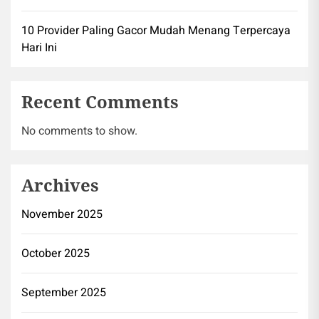
10 Provider Paling Gacor Mudah Menang Terpercaya
Hari Ini
Recent Comments
No comments to show.
Archives
November 2025
October 2025
September 2025