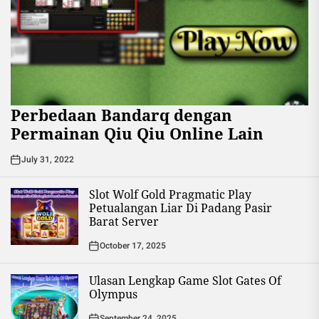
Perbedaan Bandarq dengan
Permainan Qiu Qiu Online Lain
July 31, 2022
Slot Wolf Gold Pragmatic Play
Petualangan Liar Di Padang Pasir
Barat Server
October 17, 2025
Ulasan Lengkap Game Slot Gates Of
Olympus
September 24, 2025