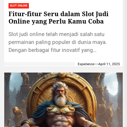
SLOT ONLINE
Fitur-fitur Seru dalam Slot Judi
Online yang Perlu Kamu Coba
Slot judi online telah menjadi salah satu
permainan paling populer di dunia maya.
Dengan berbagai fitur inovatif yang
ditawarkan oleh penyedia perangkat lunak,
Experience
April 11, 2025
permainan slot...