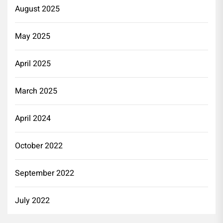
August 2025
May 2025
April 2025
March 2025
April 2024
October 2022
September 2022
July 2022