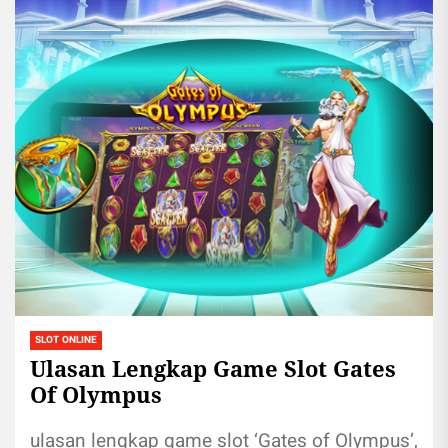
SLOT ONLINE
Ulasan Lengkap Game Slot Gates
Of Olympus
ulasan lengkap game slot ‘Gates of Olympus’,