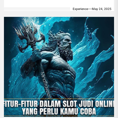
Slot gacor merupakan sebutan kepada...
Experience
May 24, 2025