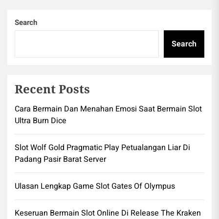
Search
Search
Recent Posts
Cara Bermain Dan Menahan Emosi Saat Bermain Slot
Ultra Burn Dice
Slot Wolf Gold Pragmatic Play Petualangan Liar Di
Padang Pasir Barat Server
Ulasan Lengkap Game Slot Gates Of Olympus
Keseruan Bermain Slot Online Di Release The Kraken