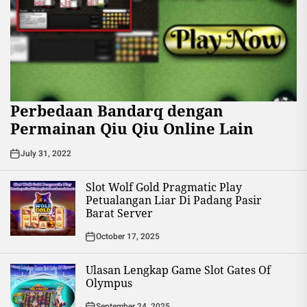
Perbedaan Bandarq dengan
Permainan Qiu Qiu Online Lain
July 31, 2022
Slot Wolf Gold Pragmatic Play
Petualangan Liar Di Padang Pasir
Barat Server
October 17, 2025
Ulasan Lengkap Game Slot Gates Of
Olympus
September 24, 2025