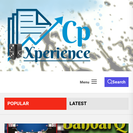
Skip
to
the
content
Search
Menu
POPULAR
LATEST