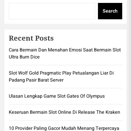
Search
Recent Posts
Cara Bermain Dan Menahan Emosi Saat Bermain Slot
Ultra Burn Dice
Slot Wolf Gold Pragmatic Play Petualangan Liar Di
Padang Pasir Barat Server
Ulasan Lengkap Game Slot Gates Of Olympus
Keseruan Bermain Slot Online Di Release The Kraken
10 Provider Paling Gacor Mudah Menang Terpercaya